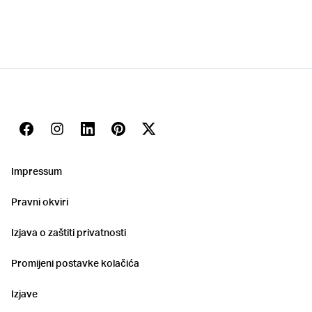
Geberit ovlašteni serviseri.
Kontakti
ArrowRight
Facebook
Instagram
Linkedin
Pinterest
Twitter
Youtube
Impressum
Pravni okviri
Izjava o zaštiti privatnosti
Promijeni postavke kolačića
Izjave